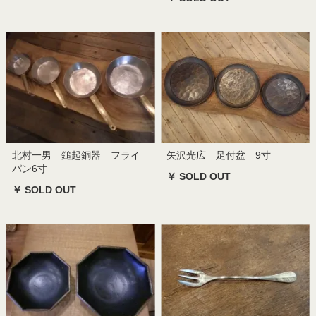
北村一男 鎚起銅器 フライ
矢沢光広 足付盆 9寸
パン6寸
￥ SOLD OUT
￥ SOLD OUT