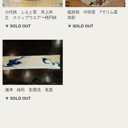
小代焼 ふもと窯 井上尚
砥部焼 中田窯 7寸リム皿
之 スリップウエアー楕円鉢
加彩
￥ SOLD OUT
￥ SOLD OUT
瀬津 純司 彩墨流 長皿
￥ SOLD OUT