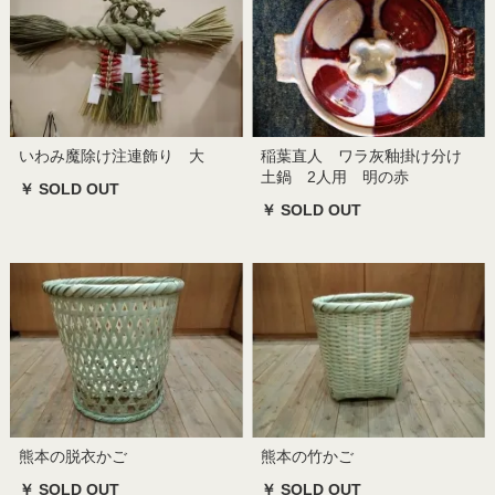
いわみ魔除け注連飾り 大
稲葉直人 ワラ灰釉掛け分け
土鍋 2人用 明の赤
￥ SOLD OUT
￥ SOLD OUT
熊本の脱衣かご
熊本の竹かご
￥ SOLD OUT
￥ SOLD OUT