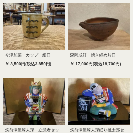
今津加菜 カップ 細口
森岡成好 焼き締め片口
￥ 3,500円(税込3,850円)
￥ 17,000円(税込18,700円)
筑前津屋崎人形 立武者セッ
筑前津屋崎人形眠り桃太郎セ