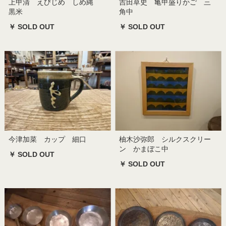
上甲清 えびじめ しめ縄
吉田草史 亀甲盛りかご 三
黒米
角中
￥ SOLD OUT
￥ SOLD OUT
今津加菜 カップ 細口
柚木沙弥郎 シルクスクリー
ン かまぼこ中
￥ SOLD OUT
￥ SOLD OUT