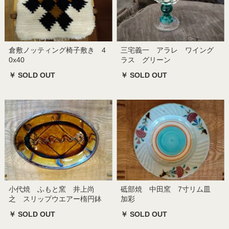
倉敷ノッティング椅子敷き 4
三宅義一 アラレ ワイング
0x40
ラス グリーン
￥ SOLD OUT
￥ SOLD OUT
小代焼 ふもと窯 井上尚
砥部焼 中田窯 7寸リム皿
之 スリップウエアー楕円鉢
加彩
￥ SOLD OUT
￥ SOLD OUT