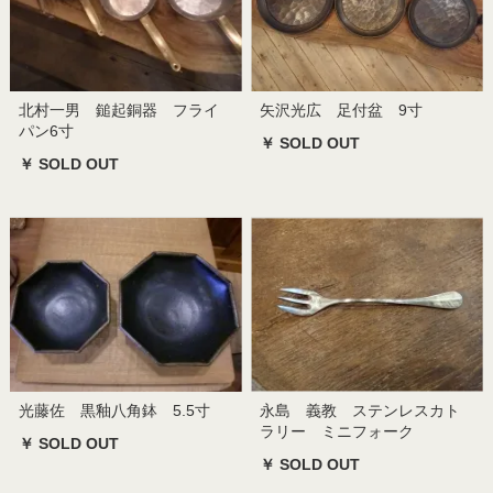
北村一男 鎚起銅器 フライ
矢沢光広 足付盆 9寸
パン6寸
￥ SOLD OUT
￥ SOLD OUT
光藤佐 黒釉八角鉢 5.5寸
永島 義教 ステンレスカト
ラリー ミニフォーク
￥ SOLD OUT
￥ SOLD OUT