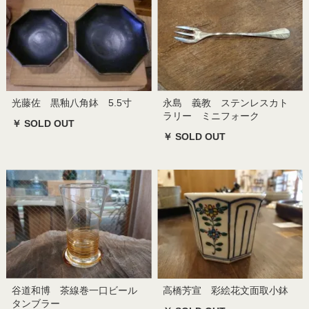
光藤佐 黒釉八角鉢 5.5寸
永島 義教 ステンレスカト
ラリー ミニフォーク
￥ SOLD OUT
￥ SOLD OUT
谷道和博 茶線巻一口ビール
高橋芳宣 彩絵花文面取小鉢
タンブラー