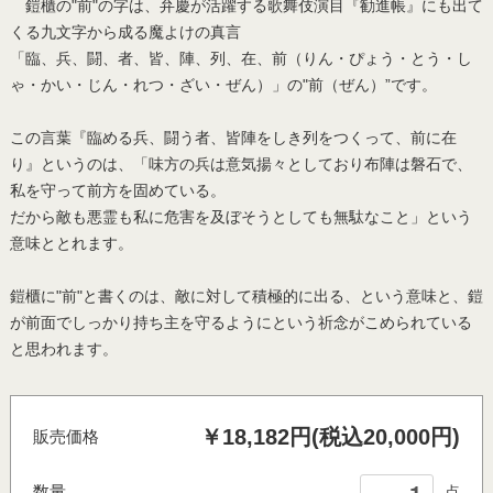
鎧櫃の"前"の字は、弁慶が活躍する歌舞伎演目『勧進帳』にも出て
くる九文字から成る魔よけの真言
「臨、兵、闘、者、皆、陣、列、在、前（りん・ぴょう・とう・し
ゃ・かい・じん・れつ・ざい・ぜん）」の"前（ぜん）”です。
この言葉『臨める兵、闘う者、皆陣をしき列をつくって、前に在
り』というのは、「味方の兵は意気揚々としており布陣は磐石で、
私を守って前方を固めている。
だから敵も悪霊も私に危害を及ぼそうとしても無駄なこと」という
意味ととれます。
鎧櫃に"前"と書くのは、敵に対して積極的に出る、という意味と、鎧
が前面でしっかり持ち主を守るようにという祈念がこめられている
と思われます。
￥18,182円(税込20,000円)
販売価格
数量
点