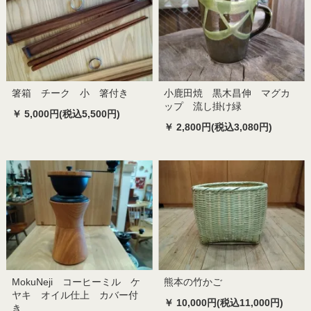
箸箱 チーク 小 箸付き
小鹿田焼 黒木昌伸 マグカ
ップ 流し掛け緑
￥ 5,000円(税込5,500円)
￥ 2,800円(税込3,080円)
MokuNeji コーヒーミル ケ
熊本の竹かご
ヤキ オイル仕上 カバー付
￥ 10,000円(税込11,000円)
き