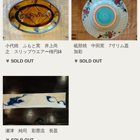
小代焼 ふもと窯 井上尚
砥部焼 中田窯 7寸リム皿
之 スリップウエアー楕円鉢
加彩
￥ SOLD OUT
￥ SOLD OUT
瀬津 純司 彩墨流 長皿
￥ SOLD OUT