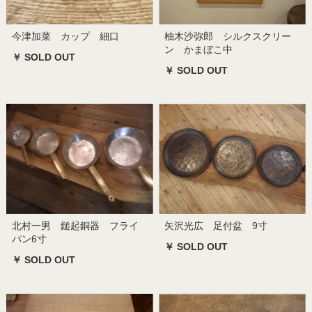
今津加菜 カップ 細口
柚木沙弥郎 シルクスクリー
ン かまぼこ中
￥ SOLD OUT
￥ SOLD OUT
北村一男 鎚起銅器 フライ
矢沢光広 足付盆 9寸
パン6寸
￥ SOLD OUT
￥ SOLD OUT