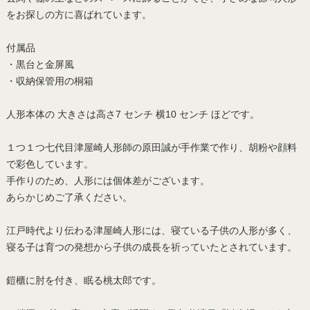
をお探しの方に喜ばれています。
付属品
・黒台と金屏風
・収納保管用の桐箱
人形本体の 大きさは高さ7 センチ 横10 センチ ほどです。
１つ１つ七代目津屋崎人形師の原田誠が手作業で作り、胡粉や顔料
で彩色しています。
手作りのため、人形には個体差がございます。
あらかじめご了承ください。
江戸時代より伝わる津屋崎人形には、寝ている子供の人形が多く、
寝る子は育つの発想から子供の成長を祈っていたとされています。
鎧櫃に肘を付き、眠る桃太郎です。