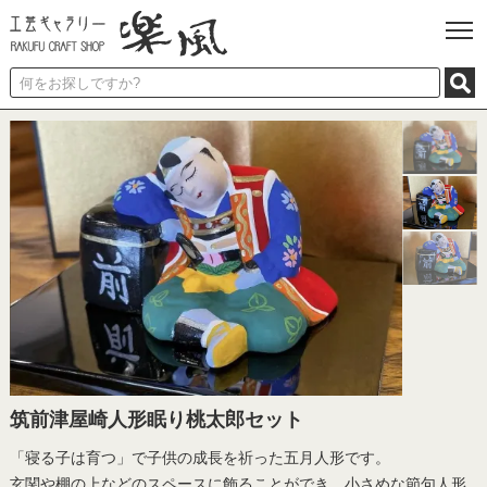
筑前津屋崎人形眠り桃太郎セット
「寝る子は育つ」で子供の成長を祈った五月人形です。
玄関や棚の上などのスペースに飾ることができ、小さめな節句人形