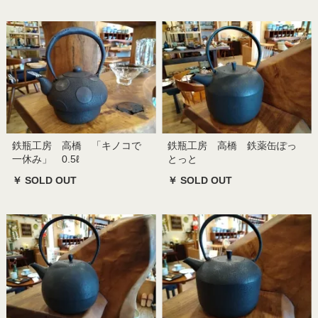
鉄瓶工房 高橋 「キノコで
鉄瓶工房 高橋 鉄薬缶ぽっ
一休み」 0.5ℓ
とっと
￥ SOLD OUT
￥ SOLD OUT