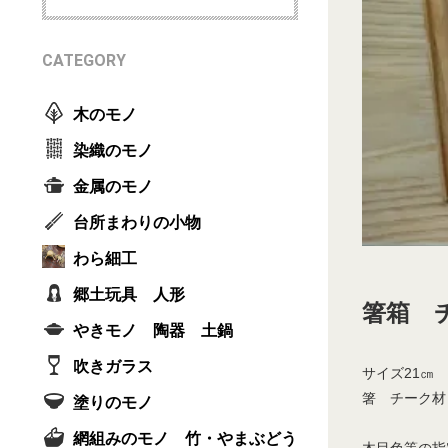
CATEGORY
木のモノ
染織のモノ
金属のモノ
台所まわりの小物
わら細工
郷土玩具 人形
箸箱 
やきモノ 陶器 土鍋
吹きガラス
サイズ21㎝
箸 チーク材
塗りのモノ
網組みのモノ 竹・やまぶどう