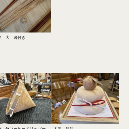
栗 大 箸付き
物 竹コーヒードリッパー
木製 鏡餅