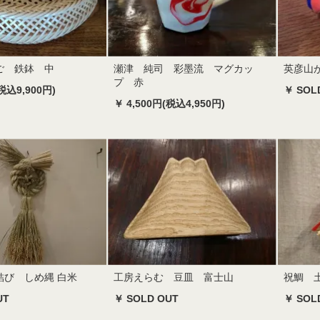
ご 鉄鉢 中
瀬津 純司 彩墨流 マグカッ
英彦山
プ 赤
税込9,900円)
￥ SOL
￥ 4,500円(税込4,950円)
結び しめ縄 白米
工房えらむ 豆皿 富士山
祝鯛 
UT
￥ SOLD OUT
￥ SOL