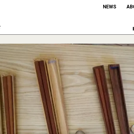
NEWS
AB
々