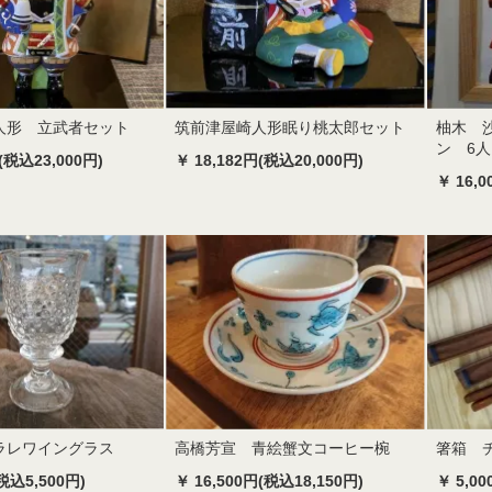
人形 立武者セット
筑前津屋崎人形眠り桃太郎セット
柚木 
ン 6
(税込23,000円)
￥ 18,182円(税込20,000円)
￥ 16,
ラレワイングラス
高橋芳宣 青絵蟹文コーヒー椀
箸箱 
税込5,500円)
￥ 16,500円(税込18,150円)
￥ 5,0