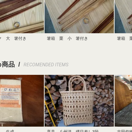
ク 大 箸付き
箸箱 栗 小 箸付き
箸箱 
商品 /
RECOMENDED ITEMS
ん 生成
髙見 八州洋 縄目差し3段
吉田竹