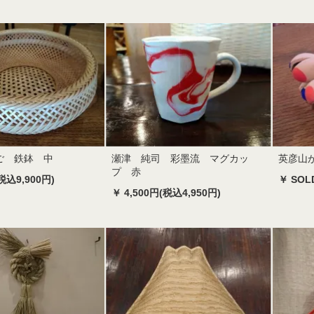
ご 鉄鉢 中
瀬津 純司 彩墨流 マグカッ
英彦山
プ 赤
税込9,900円)
￥ SOL
￥ 4,500円(税込4,950円)