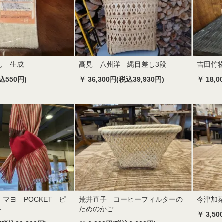
ん 生成
髙見 八州洋 縄目差し3段
吉田竹
込550円)
￥ 36,300円(税込39,930円)
￥ 18,
マヨ POCKET ピ
荒井直子 コーヒーフィルターの
今津加
ト
ためのかご
￥ 3,5