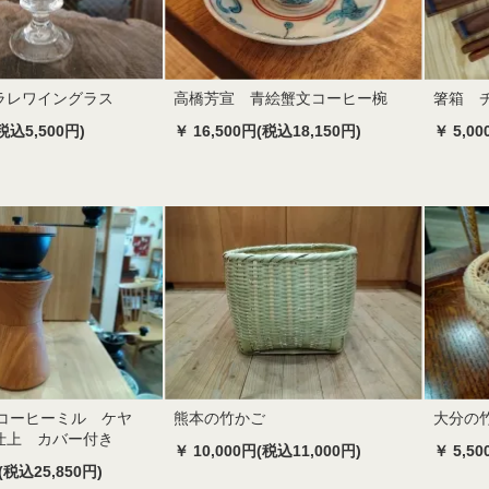
ラレワイングラス
高橋芳宣 青絵蟹文コーヒー椀
箸箱 
税込5,500円)
￥ 16,500円(税込18,150円)
￥ 5,0
i コーヒーミル ケヤ
熊本の竹かご
大分の
仕上 カバー付き
￥ 10,000円(税込11,000円)
￥ 5,5
(税込25,850円)