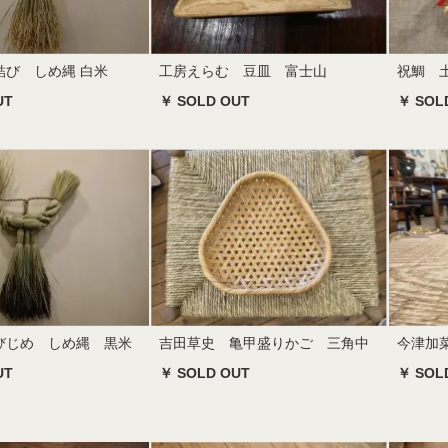
結び しめ縄 白米
工房えらむ 豆皿 富士山
祝鯛 
UT
￥ SOLD OUT
￥ SOL
びじめ しめ縄 黒米
吉田草史 亀甲盛りかご 三角中
今津加
UT
￥ SOLD OUT
￥ SOL