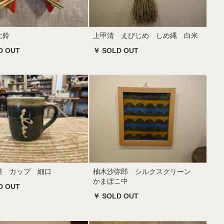
土鈴
上甲清 えびじめ しめ縄 白米
D OUT
￥ SOLD OUT
菜 カップ 細口
柚木沙弥郎 シルクスクリーン
かまぼこ中
D OUT
￥ SOLD OUT