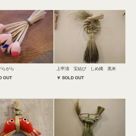
がらがら
上甲清 宝結び しめ縄 黒米
D OUT
￥ SOLD OUT