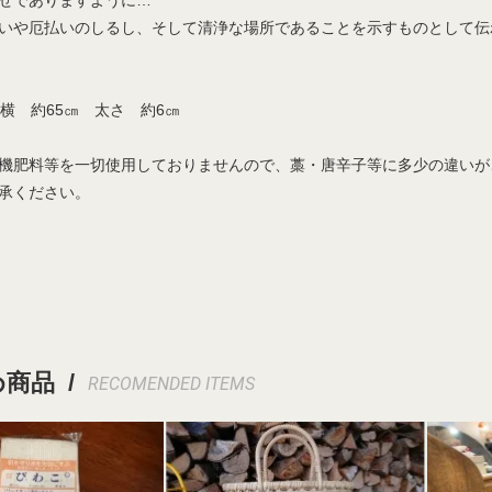
せでありますように…
いや厄払いのしるし、そして清浄な場所であることを示すものとして伝
 横 約65㎝ 太さ 約6㎝
機肥料等を一切使用しておりませんので、藁・唐辛子等に多少の違いが
承ください。
商品 /
RECOMENDED ITEMS