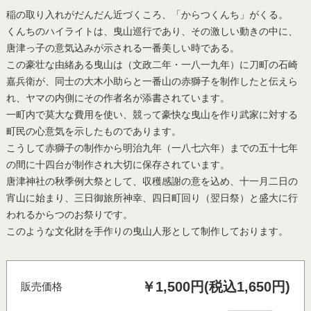
稲の取り入れがだんだん近づくころ、「からつくんち」がくる。
くんちのハイライトは、曳山巡行であり、その激しい動きの中に、
唐津っ子の意気込みが示される一番美しい時である。
この豪壮な由緒ある曳山は（文政二年・一八一九年）に刀町の石崎
嘉兵衛が、同士の大木小助らと一番山の赤獅子を制作したと伝えら
れ、ヤマの内側にその作者名が添書されています。
一町内で莫大な費用を使い、競って豪快な曳山を作り武家に対する
町民の心意気を示したものであります。
こうして赤獅子の制作から明治九年（一八七六年）までの五十七年
の間に十四台が制作され大切に保存されています。
唐津神社の秋季例大祭として、収穫感謝の意を込め、十一月二日の
宵山に始まり、三日御旅所神幸、四日町回り（翌日祭）と盛大に行
われるからつのお祭りです。
このような文化財を手作りの曳山人形として制作しております。
￥1,500円(税込1,650円)
販売価格