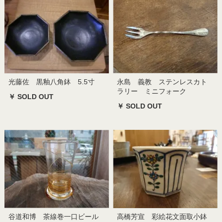
光藤佐 黒釉八角鉢 5.5寸
永島 義教 ステンレスカト
ラリー ミニフォーク
￥ SOLD OUT
￥ SOLD OUT
谷道和博 茶線巻一口ビール
高橋芳宣 彩絵花文面取小鉢