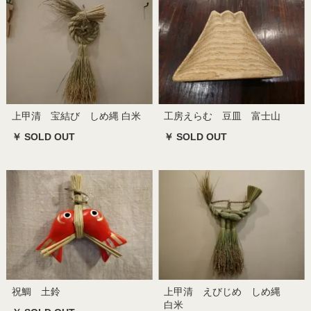
上甲清 宝結び しめ縄 白米
工房えらむ 豆皿 富士山
￥ SOLD OUT
￥ SOLD OUT
祝鯛 土鈴
上甲清 えびじめ しめ縄
白米