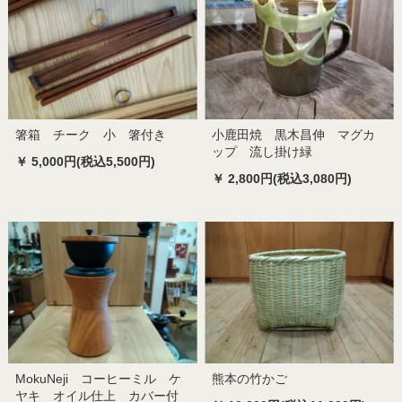
箸箱 チーク 小 箸付き
小鹿田焼 黒木昌伸 マグカ
ップ 流し掛け緑
￥ 5,000円(税込5,500円)
￥ 2,800円(税込3,080円)
MokuNeji コーヒーミル ケ
熊本の竹かご
ヤキ オイル仕上 カバー付