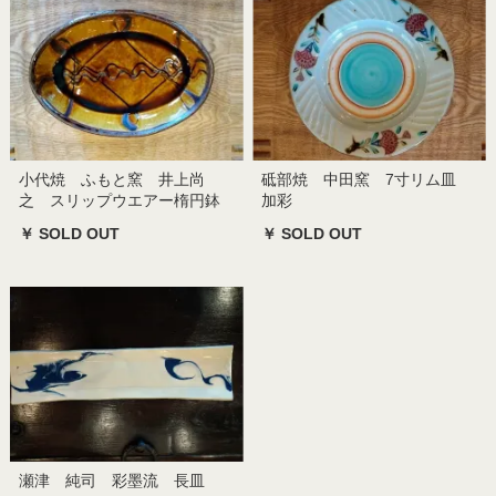
小代焼 ふもと窯 井上尚
砥部焼 中田窯 7寸リム皿
之 スリップウエアー楕円鉢
加彩
￥ SOLD OUT
￥ SOLD OUT
瀬津 純司 彩墨流 長皿