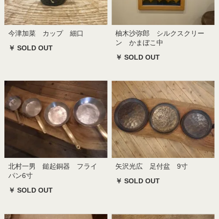
今津加菜 カップ 細口
柚木沙弥郎 シルクスクリー
ン かまぼこ中
￥ SOLD OUT
￥ SOLD OUT
北村一男 鎚起銅器 フライ
矢沢光広 足付盆 9寸
パン6寸
￥ SOLD OUT
￥ SOLD OUT