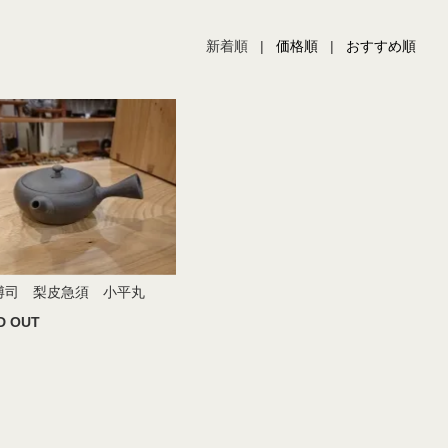
新着順 |
価格順
|
おすすめ順
博司 梨皮急須 小平丸
D OUT