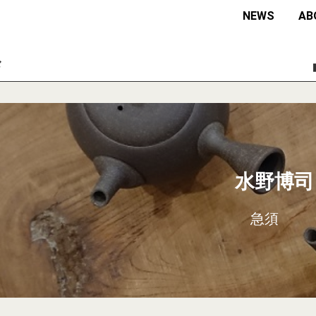
NEWS
AB
々
水野博司
急須