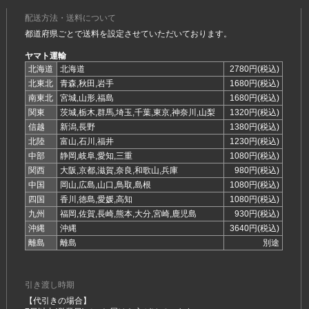
配送方法・送料について
都道府県ごとで送料を設定させていただいております。
ヤマト運輸
北海道
北海道
2780円(税込)
北東北
青森,秋田,岩手
1680円(税込)
南東北
宮城,山形,福島
1680円(税込)
関東
茨城,栃木,群馬,埼玉,千葉,東京,神奈川,山梨
1320円(税込)
信越
新潟,長野
1380円(税込)
北陸
富山,石川,福井
1230円(税込)
中部
静岡,岐阜,愛知,三重
1080円(税込)
関西
大阪,京都,滋賀,奈良,和歌山,兵庫
980円(税込)
中国
岡山,広島,山口,鳥取,島根
1080円(税込)
四国
香川,徳島,愛媛,高知
1080円(税込)
九州
福岡,佐賀,長崎,熊本,大分,宮崎,鹿児島
930円(税込)
沖縄
沖縄
3640円(税込)
離島
離島
別途
引き渡し時期
【代引きの場合】