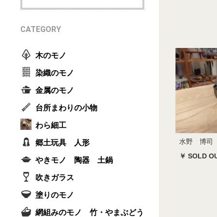
CATEGORY
木のモノ
染織のモノ
金属のモノ
台所まわりの小物
わら細工
水野 博司
郷土玩具 人形
￥ SOLD O
やきモノ 陶器 土鍋
吹きガラス
塗りのモノ
網組みのモノ 竹・やまぶどう